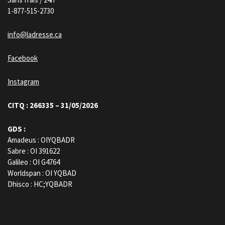
1-877-515-2730
info@ladresse.ca
Facebook
Instagram
CITQ : 266335 – 31/05/2026
GDS :
Amadeus : OIYQBADR
Sabre : OI 391622
Galileo : OI G4764
Worldspan : OI YQBAD
Dhisco : HC;YQBADR